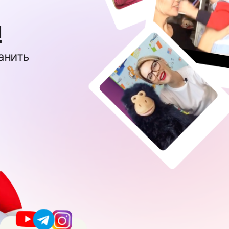
!
ранить