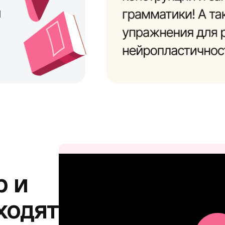
р и
ходят