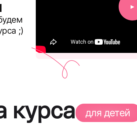
и
▶
будем
рса ;)
 курса
для детей